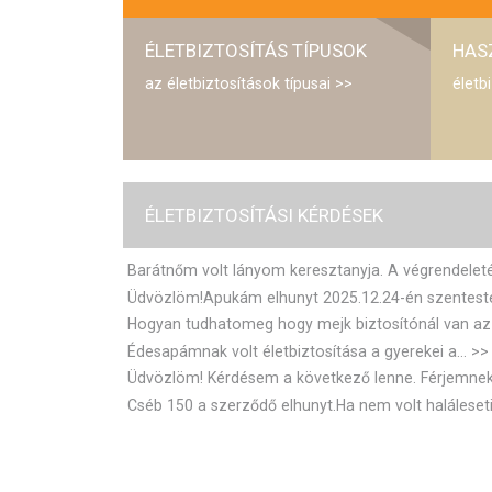
|
ÉLETBIZTOSÍTÁS TÍPUSOK
HAS
C
az életbiztosítások típusai
életb
L
B
ÉLETBIZTOSÍTÁSI KÉRDÉSEK
Barátnőm volt lányom keresztanyja. A végrendeleté
Üdvözlöm!Apukám elhunyt 2025.12.24-én szentesté
Hogyan tudhatomeg hogy mejk biztosítónál van az é
Édesapámnak volt életbiztosítása a gyerekei a...
Üdvözlöm! Kérdésem a következő lenne. Férjemnek,
Cséb 150 a szerződő elhunyt.Ha nem volt haláleseti.