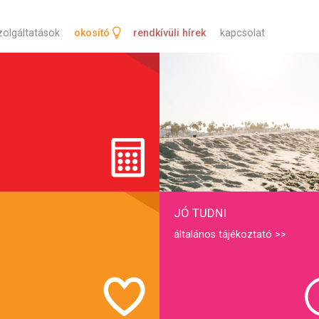
tartalomra
zolgáltatások
okosító
rendkívüli hírek
kapcsolat
JÓ TUDNI
általános tájékoztató