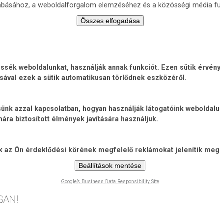
zabásához, a weboldalforgalom elemzéséhez és a közösségi média fu
Összes elfogadása
ék weboldalunkat, használják annak funkciót. Ezen sütik érvénye
sával ezek a sütik automatikusan törlődnek eszközéről.
jtsünk azzal kapcsolatban, hogyan használják látogatóink weboldal
ra biztosított élmények javítására használjuk.
ik az Ön érdeklődési körének megfelelő reklámokat jelenítik meg
Beállítások mentése
Google’s Business Data Responsibility Site
Ugrás
a