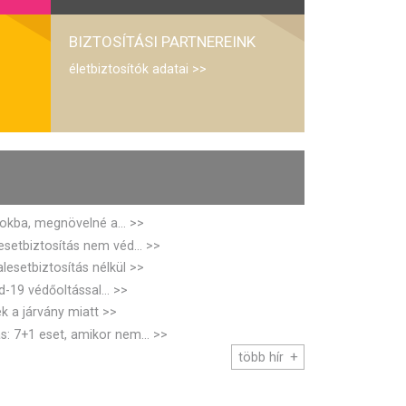
BIZTOSÍTÁSI PARTNEREINK
életbiztosítók adatai
okba, megnövelné a...
setbiztosítás nem véd...
lesetbiztosítás nélkül
-19 védőoltással...
ek a járvány miatt
s: 7+1 eset, amikor nem...
több hír