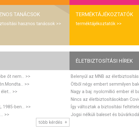
ZNOS TANÁCSOK
TERMÉKTÁJÉKOZTATÓK
iztosítási hasznos tanácsok
terméktájékoztatók
ÉLETBIZTOSÍTÁSI HÍREK
be őt nem...
Belenyúl az MNB az életbiztosítás
n.Mondta...
Ötből négy embert semmilyen bale
let...
Nagy a baj: nyolcmillió ember él ba
Nincs az életbiztosításokban Covid
 1985-ben...
Így változtak a biztosítási feltétel
..
Jogsi nélküli baleset és búvárkodá
több kérdés